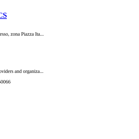
CS
so, zona Piazza Ita...
viders and organiza...
550066