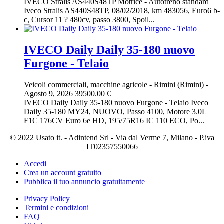
IVECO Stralis AS440S48TP Motrice - Autotreno standard
Iveco Stralis AS440S48TP, 08/02/2018, km 483056, Euro6 b-
c, Cursor 11 ? 480cv, passo 3800, Spoil...
IVECO Daily Daily 35-180 nuovo
Furgone - Telaio
Veicoli commerciali, macchine agricole
-
Rimini (Rimini)
-
Agosto 9, 2026
39500.00 €
IVECO Daily Daily 35-180 nuovo Furgone - Telaio Iveco
Daily 35-180 MY24, NUOVO, Passo 4100, Motore 3.0L
F1C 176CV Euro 6e HD, 195/75R16 IC 110 ECO, Po...
© 2022 Usato it. - Adintend Srl - Via dal Verme 7, Milano - P.iva
IT02357550066
Accedi
Crea un account gratuito
Pubblica il tuo annuncio gratuitamente
Privacy Policy
Termini e condizioni
FAQ